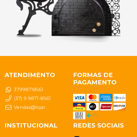
ATENDIMENTO
FORMAS DE
PAGAMENTO
37998718561
(37) 9 9871-8561
Vendas@lojarealfundidos.com.br
INSTITUCIONAL
REDES SOCIAIS