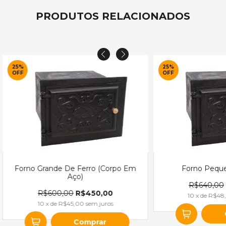
PRODUTOS RELACIONADOS
25
%
25
%
OFF
OFF
Forno Grande De Ferro (Corpo Em
Forno Peque
Aço)
R$640,00
R$600,00
R$450,00
10
x de
R$48
10
x de
R$45,00
sem juros
Comprar