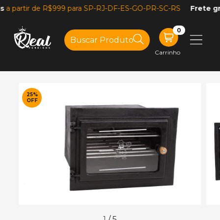
 partir de R$999 para SP-RJ-DF-ES-GO-PR-SC-RS
Frete gráti
0
Carrinho
25
%
OFF
1
/
5