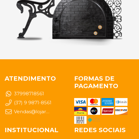
ATENDIMENTO
FORMAS DE
PAGAMENTO
37998718561
(37) 9 9871-8561
Vendas@lojarealfundidos.com.br
INSTITUCIONAL
REDES SOCIAIS